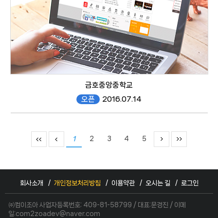
금호중앙중학교
오픈
2016.07.14
#
1
2
3
4
5
회사소개
개인정보처리방침
이용약관
오시는 길
로그인
website
㈜컴이조아 사업자등록번호: 409-81-58799 / 대표:문경진 / 이메
일:com2zoadev@naver.com